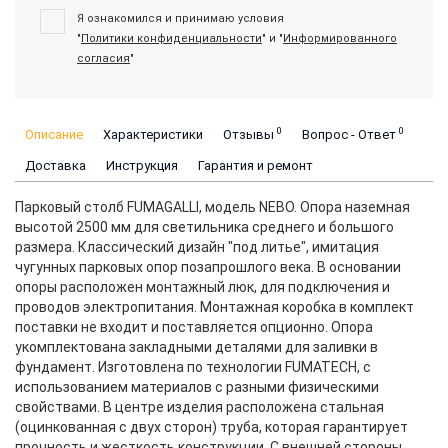
Я ознакомился и принимаю условия
"
Политики конфиденциальности
" и "
Информированного
согласия
"
0
0
Описание
Характеристики
Отзывы
Вопрос - Ответ
Доставка
Инструкция
Гарантия и ремонт
Парковый столб FUMAGALLI, модель NEBO. Опора наземная
высотой 2500 мм для светильника среднего и большого
размера. Классический дизайн "под литье", имитация
чугунных парковых опор позапрошлого века. В основании
опоры расположен монтажный люк, для подключения и
проводов электропитания. Монтажная коробка в комплект
поставки не входит и поставляется опционно. Опора
укомплектована закладными деталями для заливки в
фундамент. Изготовлена по технологии FUMATECH, с
использованием материалов с разными физическими
свойствами. В центре изделия расположена стальная
(оцинкованная с двух сторон) труба, которая гарантирует
прочность и жесткость конструкции. С внешней стороны