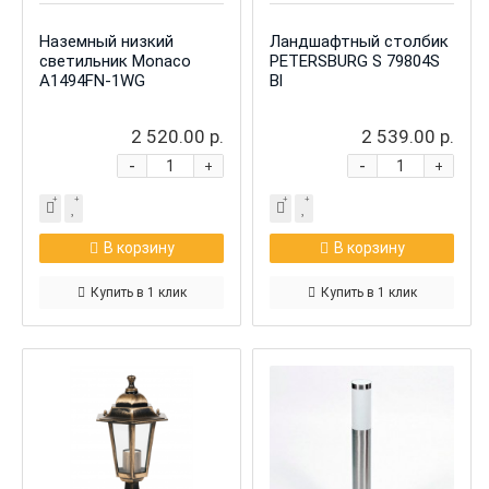
Наземный низкий
Ландшафтный столбик
светильник Monaco
PETERSBURG S 79804S
A1494FN-1WG
Bl
2 520.00 р.
2 539.00 р.
-
-
+
+
В корзину
В корзину
Купить в 1 клик
Купить в 1 клик