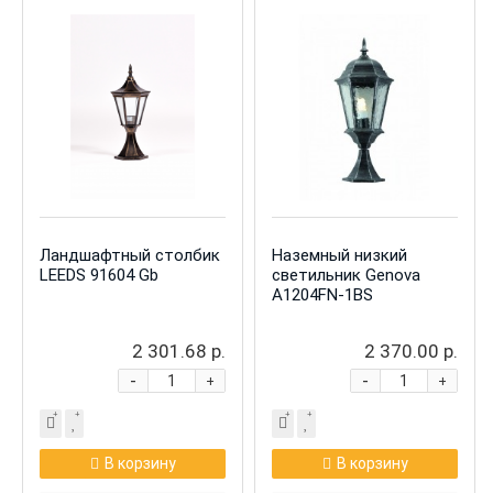
Ландшафтный столбик
Наземный низкий
LEEDS 91604 Gb
светильник Genova
A1204FN-1BS
2 301.68 р.
2 370.00 р.
-
-
+
+
В корзину
В корзину