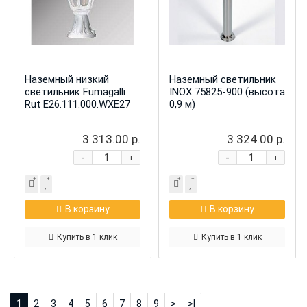
Наземный низкий
Наземный светильник
светильник Fumagalli
INOX 75825-900 (высота
Rut E26.111.000.WXE27
0,9 м)
3 313.00 р.
3 324.00 р.
-
-
+
+
В корзину
В корзину
Купить в 1 клик
Купить в 1 клик
1
2
3
4
5
6
7
8
9
>
>|