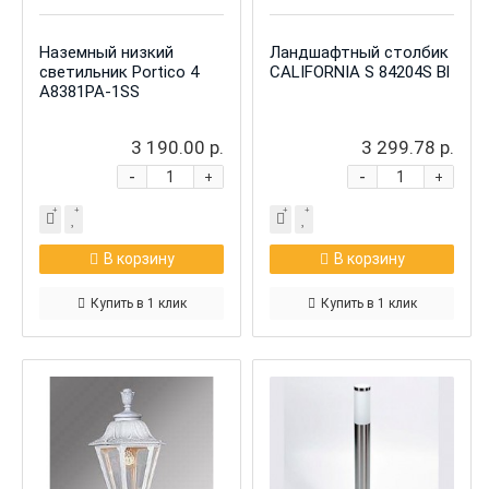
Наземный низкий
Ландшафтный столбик
светильник Portico 4
CALIFORNIA S 84204S Bl
A8381PA-1SS
3 190.00 р.
3 299.78 р.
-
-
+
+
В корзину
В корзину
Купить в 1 клик
Купить в 1 клик