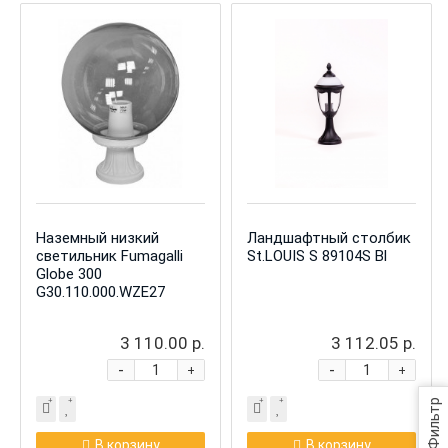
Наземный низкий
Ландшафтный столбик
светильник Fumagalli
St.LOUIS S 89104S Bl
Globe 300
G30.110.000.WZE27
3 110.00 р.
3 112.05 р.
-
-
+
+
Фильтр
В корзину
В корзину