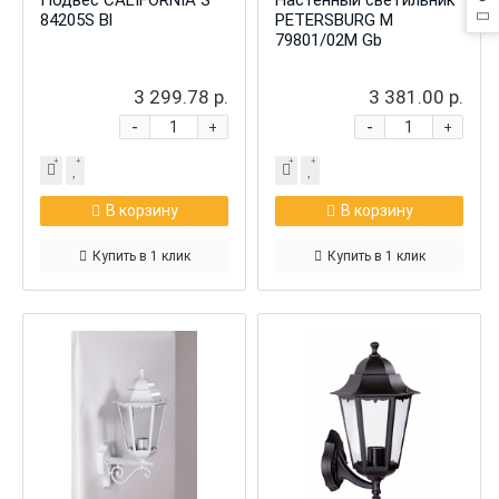
Подвес CALIFORNIA S
Настенный светильник
84205S Bl
PETERSBURG M
79801/02M Gb
3 299.78 р.
3 381.00 р.
-
-
+
+
В корзину
В корзину
Купить в 1 клик
Купить в 1 клик