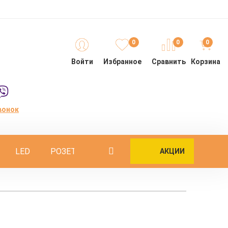
0
0
0
Войти
Избранное
Сравнить
Корзина
вонок
LED
РОЗЕТКИ
ОПОРЫ
ИНТЕРЬЕРНЫЕ
АКЦИИ