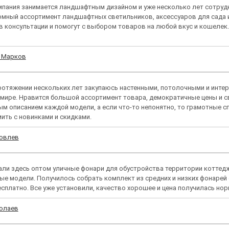
пания занимается ландшафтным дизайном и уже несколько лет сотрудни
омный ассортимент ландшафтных светильников, аксессуаров для сада 
в консультации и помогут с выбором товаров на любой вкус и кошелек
й Марков
ротяжении нескольких лет закупаюсь настенными, потолочными и инте
мире. Нравится большой ассортимент товара, демократичные цены и с
м описанием каждой модели, а если что-то непонятно, то грамотные с
ить с новинками и скидками.
ковлев
ли здесь оптом уличные фонари для обустройства территории коттедж
ые модели. Получилось собрать комплект из средних и низких фонарей
сплатно. Все уже установили, качество хорошее и цена получилась нор
олаев