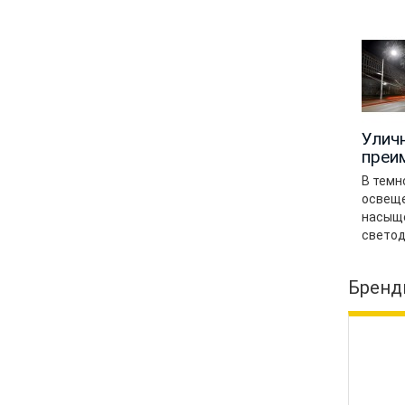
Улич
преи
В темн
освеще
насыще
светод
Бренд