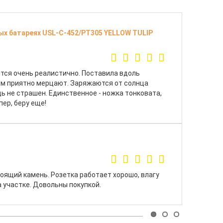
х батареях USL-C-452/PT305 YELLOW TULIP
тся очень реалистично. Поставила вдоль
ром приятно мерцают. Заряжаются от солнца
дь не страшен. Единственное - ножка тонковата,
пер, беру еще!
тоящий камень. Розетка работает хорошо, влагу
 участке. Довольны покупкой.