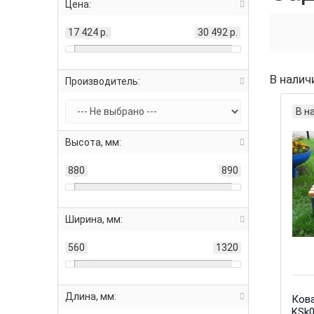
Цена:
17 424 р.
30 492 р.
В налич
Производитель:
В н
Высота, мм:
880
890
Ширина, мм:
560
1320
Длина, мм:
Кова
KSk0