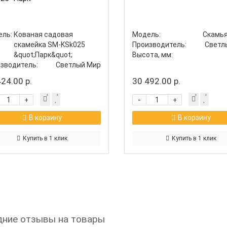
ль:
Кованая садовая
Модель:
Скамья
скамейка SM-KSk025
Производитель:
Светл
&quot;Парк&quot;
Высота, мм:
зводитель:
Светлый Мир
та, мм:
890
24.00 р.
30 492.00 р.
-
+
+
В корзину
В корзину
Купить в 1 клик
Купить в 1 клик
ние отзывы на товары