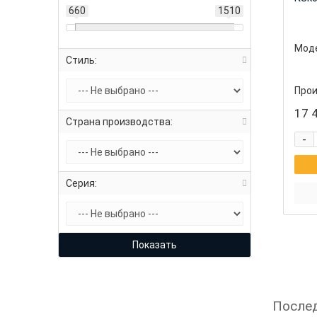
660
1510
Моде
Стиль:
Прои
Высо
17 4
Страна производства:
-
Серия:
Показать
Послед