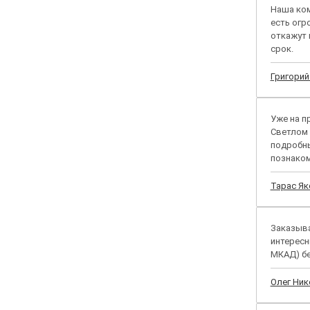
Наша ком
есть огр
откажут 
срок.
Григори
Уже на п
Светлом 
подробны
познаком
Тарас Я
Заказыва
интересн
МКАД) бе
Олег Ник