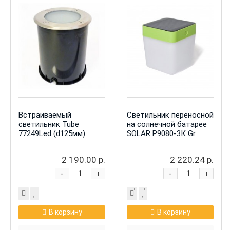
Встраиваемый
Светильник переносной
светильник Tube
на солнечной батарее
77249Led (d125мм)
SOLAR Р9080-3К Gr
2 190.00 р.
2 220.24 р.
-
-
+
+
В корзину
В корзину