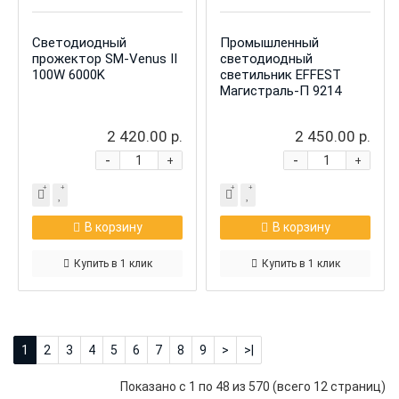
Светодиодный
Промышленный
прожектор SM-Venus II
светодиодный
100W 6000K
светильник EFFEST
Магистраль-П 9214
2 420.00 р.
2 450.00 р.
-
-
+
+
В корзину
В корзину
Купить в 1 клик
Купить в 1 клик
1
2
3
4
5
6
7
8
9
>
>|
Показано с 1 по 48 из 570 (всего 12 страниц)