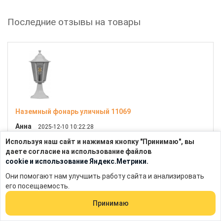
Последние отзывы на товары
Наземный фонарь уличный 11069
Анна
2025-12-10 10:22:28
Используя наш сайт и нажимая кнопку "Принимаю", вы
даете согласие на использование файлов
Заказывали два таких фонаря вдоль дорожки.
cookie и использование Яндекс.Метрики.
Смотрятся очень достойно, качество сборки
порадовало. Цена конечно кусается, но оно того стоит.
Они помогают нам улучшить работу сайта и анализировать
Соседи уже спрашивали где брали)
его посещаемость.
Принимаю