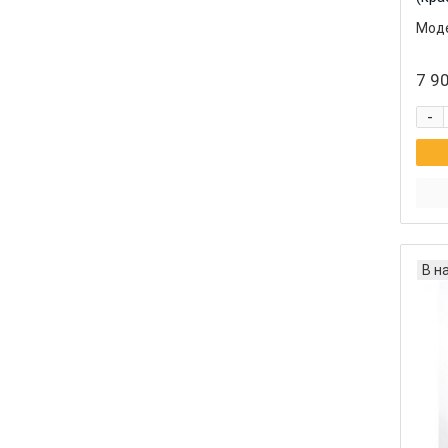
Моде
7 90
-
В н