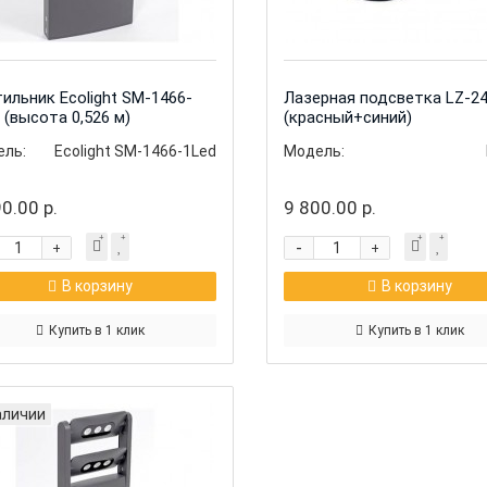
ильник Ecolight SM-1466-
Лазерная подсветка LZ-2
 (высота 0,526 м)
(красный+синий)
ль:
Ecolight SM-1466-1Led
Модель:
0.00 р.
9 800.00 р.
-
+
+
В корзину
В корзину
Купить в 1 клик
Купить в 1 клик
аличии