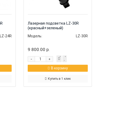
4R
Лазерная подсветка LZ-30R
(красный+зеленый)
LZ-24R
Модель:
LZ-30R
9 800.00 р.
-
+
В корзину
Купить в 1 клик