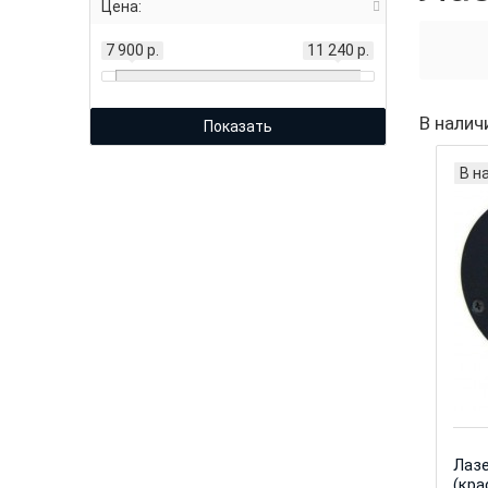
Цена:
7 900 р.
11 240 р.
В налич
Показать
В н
Лазе
(кра