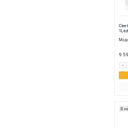
Свет
1Led
Моде
9 59
-
В н