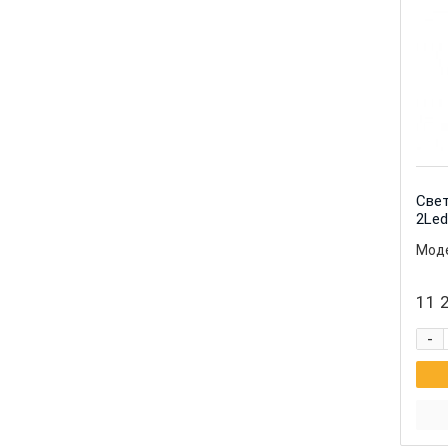
Свет
2Led
Моде
11 2
-