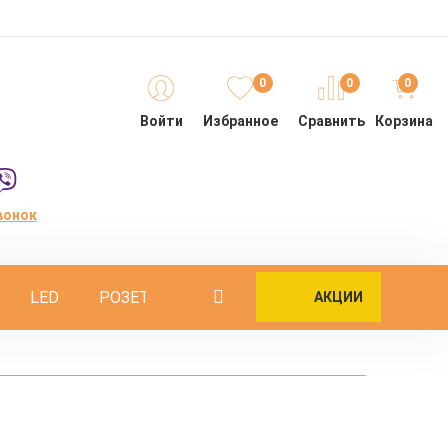
0
0
0
Войти
Избранное
Сравнить
Корзина
вонок
LED
РОЗЕТКИ
ОПОРЫ
ИНТЕРЬЕРНЫЕ
АКЦИИ