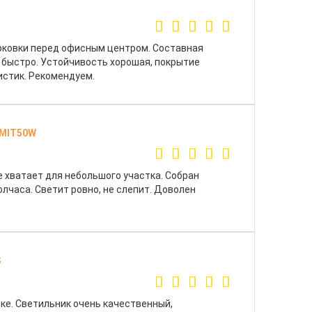
рковки перед офисным центром. Составная
 быстро. Устойчивость хорошая, покрытие
истик. Рекомендуем.
EMIT50W
е хватает для небольшого участка. Собран
олчаса. Светит ровно, не слепит. Доволен
S
ке. Светильник очень качественный,