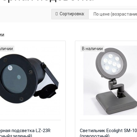
Сортировка:
ии
аличии
В наличии
рная подсветка LZ-23R
Светильник Ecolight SM-1
сный+зеленый)
(поворотный)