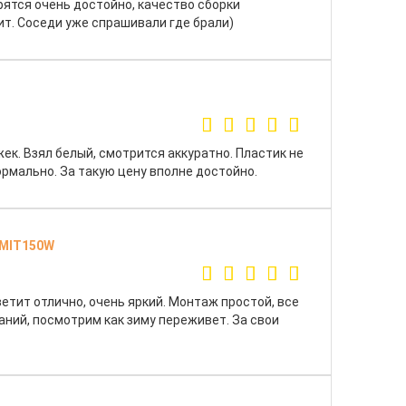
ятся очень достойно, качество сборки
оит. Соседи уже спрашивали где брали)
к. Взял белый, смотрится аккуратно. Пластик не
ормально. За такую цену вполне достойно.
EMIT150W
етит отлично, очень яркий. Монтаж простой, все
аний, посмотрим как зиму переживет. За свои