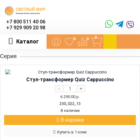
+7 800 511 40 06
+7 929 909 20 98
0
0
0
Каталог
Серия
Стул-трансформер Quiz Cappuccino
-
+
6 290.00
р.
230_022_13
В наличии
В корзину
Купить в 1 клик