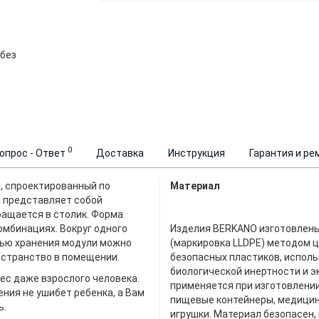
 без
0
опрос - Ответ
Доставка
Инструкция
Гарантия и ре
, спроектированный по
Материал
и представляет собой
ращается в столик. Форма
омбинациях. Вокруг одного
Изделия BERKANO изготовлены
елью хранения модули можно
(маркировка LLDPE) методом 
ространство в помещении.
безопасных пластиков, испол
биологической инертности и эк
ес даже взрослого человека.
применяется при изготовлении
ения не ушибет ребенка, а Вам
пищевые контейнеры, медицинс
ь.
игрушки. Материал безопасен,