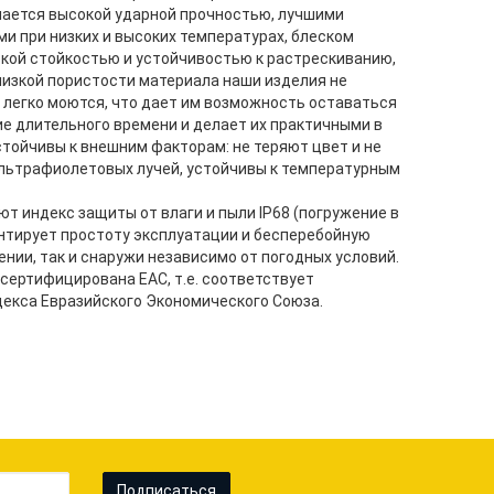
чается высокой ударной прочностью, лучшими
и при низких и высоких температурах, блеском
ской стойкостью и устойчивостью к растрескиванию,
 низкой пористости материала наши изделия не
 легко моются, что дает им возможность оставаться
ие длительного времени и делает их практичными в
стойчивы к внешним факторам: не теряют цвет и не
льтрафиолетовых лучей, устойчивы к температурным
ют индекс защиты от влаги и пыли IP68 (погружение в
антирует простоту эксплуатации и бесперебойную
ении, так и снаружи независимо от погодных условий.
сертифицирована EAC, т.е. соответствует
екса Евразийского Экономического Союза.
Подписаться