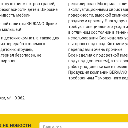
 отсутствием острых граней,
рециклирован. Материал отли
 безопасности детей. Широкие
эксплуатационными свойствам
чивость мебели.
поверхности, высокой химиче
раздиру и проколу. Благодаря
ьшой палитры BERKANO. Яркие
требуют специального ухода и
 у малышей!
в отличном состоянии в течен
 детских комнат, а также для
использовании. Все изделия у
 из перерабатываемого
выгорают под воздействием у
детских игрушек,
перепадам и очень прочные.
териал безопасен, не
Все изделия с подсветкой име
клирован.
воду под давлением), что гар
работу подсветки как в помещ
Продукция компании BERKANO 
требованиям Таможенного код
, м³ - 0.062
 на новости