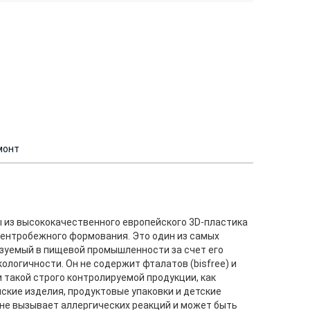
монт
 из высококачественного европейского 3D-пластика
центробежного формования. Это один из самых
ьзуемый в пищевой промышленности за счет его
ологичности. Он не содержит фталатов (bisfree) и
 такой строго контролируемой продукции, как
кие изделия, продуктовые упаковки и детские
 не вызывает аллергических реакций и может быть