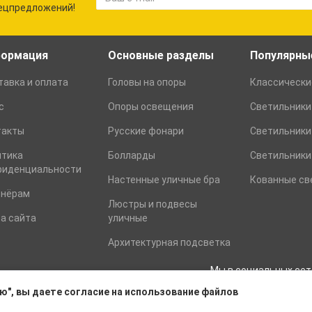
пецпредложений!
ормация
Основные разделы
Популярны
авка и оплата
Головы на опоры
Классически
с
Опоры освещения
Светильники
такты
Русские фонари
Светильники
итика
Болларды
Светильники 
фиденциальности
Настенные уличные бра
Кованные св
тнёрам
Люстры и подвесы
а сайта
уличные
Архитектурная подсветка
Мы в социальных сет
ю", вы даете согласие на использование файлов