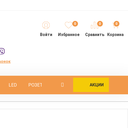
0
0
0
Войти
Избранное
Сравнить
Корзина
вонок
LED
РОЗЕТКИ
ОПОРЫ
ИНТЕРЬЕРНЫЕ
АКЦИИ