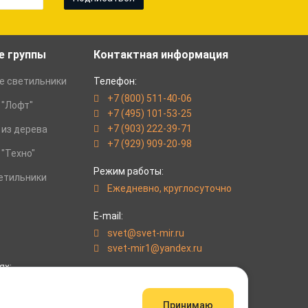
е группы
Контактная информация
е светильники
Телефон:
+7 (800) 511-40-06
 "Лофт"
+7 (495) 101-53-25
+7 (903) 222-39-71
 из дерева
+7 (929) 909-20-98
"Техно"
Режим работы:
етильники
Eжедневно, круглосуточно
E-mail:
svet@svet-mir.ru
svet-mir1@yandex.ru
ях:
Адрес:
г. Москва, ул. Верейская, д. 29.
Принимаю