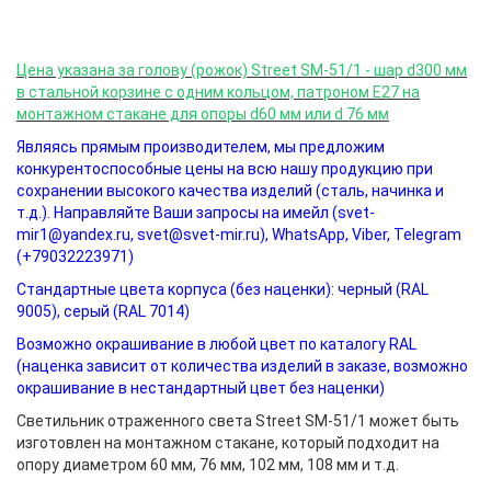
Цена указана за голову (рожок) Street SM-51/1 - шар d300 мм
в стальной корзине с одним кольцом, патроном Е27 на
монтажном стакане для опоры d60 мм или d 76 мм
Являясь прямым производителем, мы предложим
конкурентоспособные цены на всю нашу продукцию при
сохранении высокого качества изделий (сталь, начинка и
т.д.). Направляйте Ваши запросы на имейл (svet-
mir1@yandex.ru,
svet@svet-mir.ru
), WhatsApp, Viber, Telegram
(+79032223971)
Стандартные цвета корпуса (без наценки): черный (RAL
9005), серый (RAL 7014)
Возможно окрашивание в любой цвет по каталогу RAL
(наценка зависит от количества изделий в заказе, возможно
окрашивание в нестандартный цвет без наценки)
Светильник отраженного света Street SM-51/1 может быть
изготовлен на монтажном стакане, который подходит на
опору диаметром 60 мм, 76 мм, 102 мм, 108 мм и т.д.