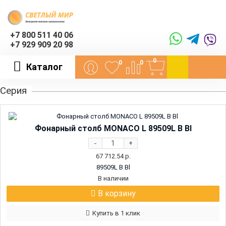
+7 800 511 40 06
+7 929 909 20 98
0
0
0
Каталог
Серия
Фонарный столб MONACO L 89509L В Bl
-
+
67 712.54
р.
89509L B Bl
В наличии
В корзину
Купить в 1 клик