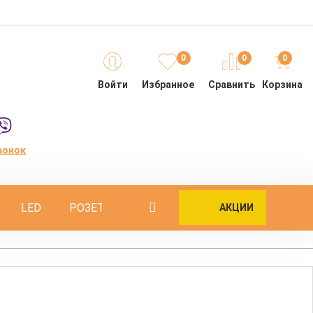
0
0
0
Войти
Избранное
Сравнить
Корзина
вонок
LED
РОЗЕТКИ
ОПОРЫ
ИНТЕРЬЕРНЫЕ
АКЦИИ