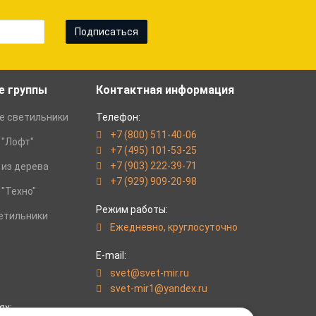
Подписаться
е группы
Контактная информация
е светильники
Телефон:
+7 (800) 511-40-06
 "Лофт"
+7 (495) 101-53-25
+7 (903) 222-39-71
 из дерева
+7 (929) 909-20-98
"Техно"
Режим работы:
етильники
Eжедневно, круглосуточно
E-mail:
svet@svet-mir.ru
svet-mir1@yandex.ru
ях: