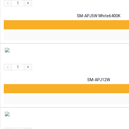
-
+
SM-APJ5W White6400K
-
+
SM-APJ12W