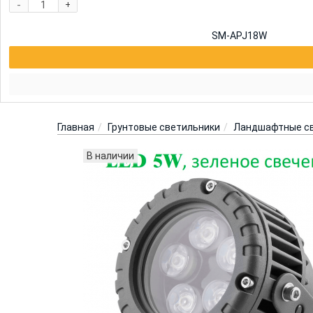
-
+
SM-APJ18W
Главная
Грунтовые светильники
Ландшафтные с
В наличии