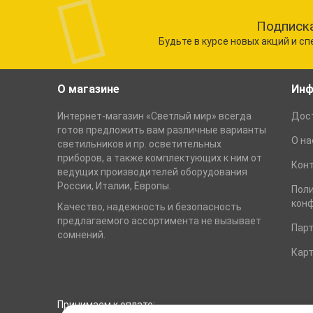
Подписка
Будьте в курсе новых акций и с
О магазине
Инф
Интернет-магазин «Светлый мир» всегда
Дост
готов предложить вам различные варианты
О на
светильников и пр. осветительных
приборов, а также комплектующих к ним от
Кон
ведущих производителей оборудования
России, Италии, Европы.
Пол
кон
Качество, надежность и безопасность
предлагаемого ассортимента не вызывает
Пар
сомнений.
Карт
Принимаем к оплате: