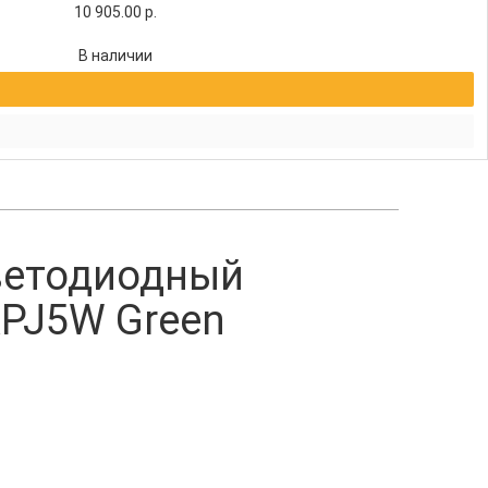
10 905.00
р.
В наличии
ветодиодный
APJ5W Green