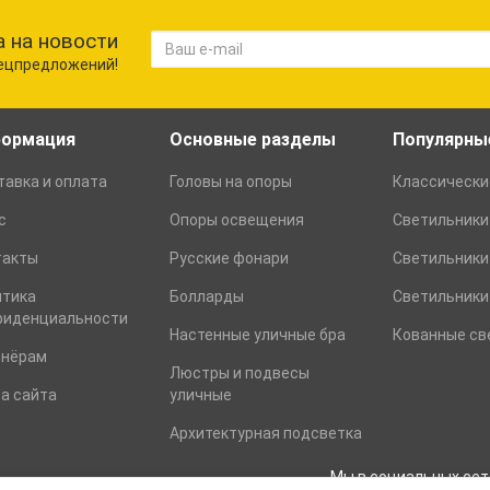
 на новости
пецпредложений!
ормация
Основные разделы
Популярны
авка и оплата
Головы на опоры
Классически
с
Опоры освещения
Светильники
такты
Русские фонари
Светильники
итика
Болларды
Светильники 
фиденциальности
Настенные уличные бра
Кованные св
тнёрам
Люстры и подвесы
а сайта
уличные
Архитектурная подсветка
Мы в социальных сет