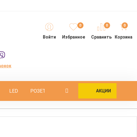
0
0
0
Войти
Избранное
Сравнить
Корзина
вонок
LED
РОЗЕТКИ
ОПОРЫ
ИНТЕРЬЕРНЫЕ
АКЦИИ