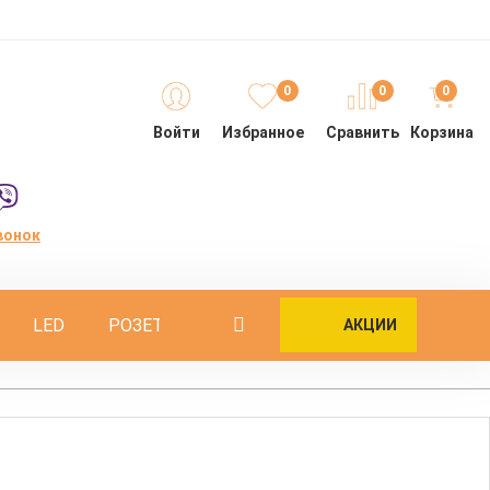
0
0
0
Войти
Избранное
Сравнить
Корзина
вонок
LED
РОЗЕТКИ
ОПОРЫ
ИНТЕРЬЕРНЫЕ
АКЦИИ