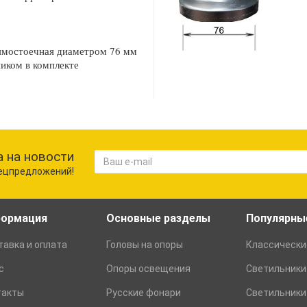
рямостоечная диаметром 76 мм
ником в комплекте
 на новости
пецпредложений!
ормация
Основные разделы
Популярны
авка и оплата
Головы на опоры
Классически
с
Опоры освещения
Светильники
такты
Русские фонари
Светильники