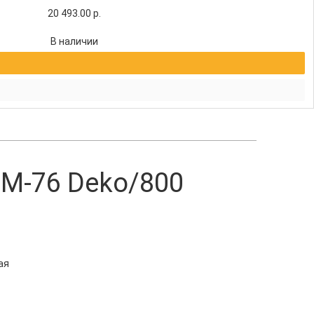
20 493.00
р.
В наличии
M-76 Deko/800
ая