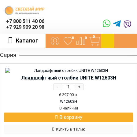
+7 800 511 40 06
+7 929 909 20 98
0
0
0
Каталог
Серия
Ландшафтный столбик UNITE W12603H
-
+
6 297.00
р.
W12603H
В наличии
В корзину
Купить в 1 клик