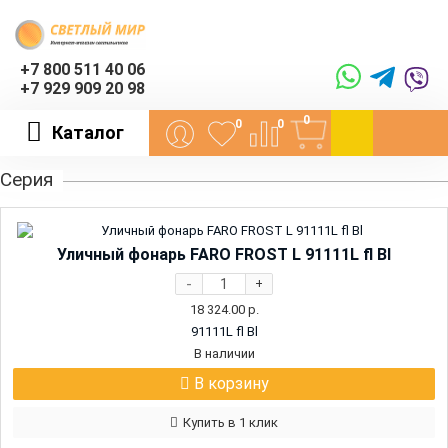
+7 800 511 40 06
+7 929 909 20 98
0
0
0
Каталог
Серия
Уличный фонарь FARO FROST L 91111L fl Bl
-
+
18 324.00
р.
91111L fl Bl
В наличии
В корзину
Купить в 1 клик